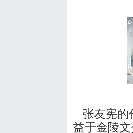
张友宪的
益于金陵文