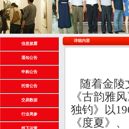
详细内容
信息披露
通知公告
申购公告
随着金陵
托管公告
《古韵雅风
交易数据
独钓》以1
行业周参
《度夏》、
线下运营