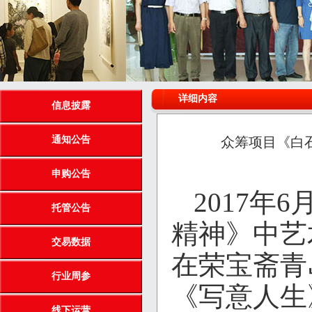
详细内容
信息披露
通知公告
众筹项目《白
申购公告
2017年
托管公告
精神》中艺
交易数据
在荣宝斋青
行业周参
《写意人生
线下运营